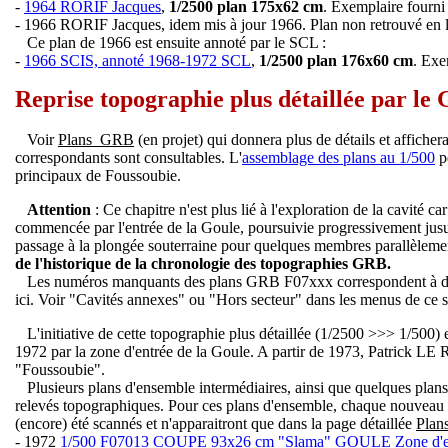
-
1964 RORIF Jacques
,
1/2500 plan 175x62 cm
. Exemplaire fourni
- 1966 RORIF Jacques, idem mis à jour 1966. Plan non retrouvé en l'
Ce plan de 1966 est ensuite annoté par le SCL :
-
1966 SCIS, annoté 1968-1972 SCL
,
1/2500 plan 176x60 cm
. Exe
Reprise topographie plus détaillée par le
Voir
Plans_GRB
(en projet) qui donnera plus de détails et afficher
correspondants sont consultables. L'
assemblage des plans au 1/500
pe
principaux de Foussoubie.
Attention
: Ce chapitre n'est plus lié à l'exploration de la cavité ca
commencée par l'entrée de la Goule, poursuivie progressivement jusu
passage à la plongée souterraine pour quelques membres parallèlement
de l'historique de la chronologie des topographies GRB.
Les numéros manquants des plans GRB F07xxx correspondent à des
ici. Voir "Cavités annexes" ou "Hors secteur" dans les menus de ce si
L'initiative de cette topographie plus détaillée (1/2500 >>> 1/500)
1972 par la zone d'entrée de la Goule. A partir de 1973, Patrick L
"Foussoubie".
Plusieurs plans d'ensemble intermédiaires, ainsi que quelques plans d
relevés topographiques. Pour ces plans d'ensemble, chaque nouveau pl
(encore) été scannés et n'apparaitront que dans la page détaillée
Pla
- 1972
1/500 F07013 COUPE 93x26 cm "Slama" GOULE Zone d'ent