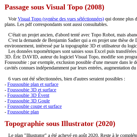
Passage sous Visual Topo (2008)
Voir
Visual Topo (syntèse des vues séléctionnées)
qui donne plus de
plans. Les pdf correspondants sont aussi consultables.
C'était un projet ancien, d'abord tenté avec Topo Robot, mais aban
C'est la demande de Benjamin Sadier qui a en projet une thèse de Do
environnement, intéressé par la topographie 3D et utilisateur du logici
Les données topométriques sont saisies sous Excel puis transférées
3D. Éric DAVID, auteur du logiciel Visual Topo, modifie son progra
Foussoubie : par exemple, exclusion possible d'une mesure dans le d
cavités connues indépendamment par leurs entrées, augmentation du 
6 vues ont été sélectionnées, bien d'autres seraient possibles :
-
Foussoubie plan et surface
-
Foussoubie 3D et surface
-
Foussoubie 3D Évent
-
Foussoubie 3D Goule
-
Foussoubie coupe et surface
-
Foussoubie plan
Topographie sous Illustrator (2020)
Le plan "Illustrator" a été achevé en août 2020. Reste à le compléter