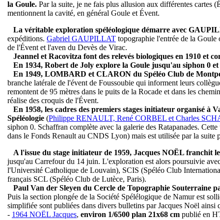
la Goule.
Par la suite, je ne fais plus allusion aux différentes cartes
mentionnent la cavité, en général Goule et Évent.
La véritable exploration spéléologique démarre avec GA
expéditions.
Gabriel GAUPILLAT
topographie l'entrée de la Goule o
de l'Évent et l'aven du Devès de Virac.
Jeannel et Racovitza font des relevés biologiques en 1910 et co
En 1934, Robert de Joly explore la Goule jusqu'au siphon 0 et
En 1949, LOMBARD et CLARON du Spéléo Club de Montpellie
branche latérale de l'évent de Foussoubie qui informent leurs collè
remontent de 95 mètres dans le puits de la Rocade et dans les chemin
réalise des croquis de l'Évent.
En 1958, les cadres des premiers stages initiateur organisé à 
Spéléologie
(
Philippe RENAULT, René CORBEL et Charles S
siphon 0. Schaffran complète avec la galerie des Ratapanades. Cette 
dans le Fonds Renault au CNDS Lyon) mais est utilisée par la suite 
A l'issue du stage initiateur de 1959, Jacques NOËL franchit l
jusqu'au Carrefour du 14 juin. L'exploration est alors poursuivie a
l'Université Catholique de Louvain), SCIS (Spéléo Club Internationa
français SCL (Spéléo Club de Lutèce, Paris).
Paul Van der Sleyen du Cercle de Topographie Souterraine part
Puis la section plongée de la Société Spélélogique de Namur est solli
simplifiée sont publiées dans divers bulletins par Jacques Noël ainsi q
-
1964 NOËL Jacques
,
environ 1/6500 plan 21x68 cm
publié en HT