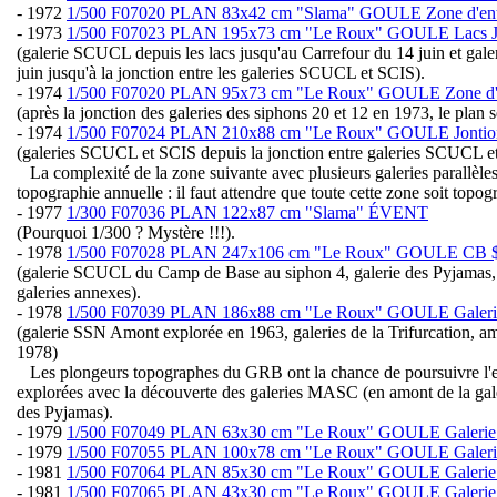
- 1972
1/500 F07020 PLAN 83x42 cm "Slama" GOULE Zone d'entr
- 1973
1/500 F07023 PLAN 195x73 cm "Le Roux" GOULE Lacs J
(galerie SCUCL depuis les lacs jusqu'au Carrefour du 14 juin et ga
juin jusqu'à la jonction entre les galeries SCUCL et SCIS).
- 1974
1/500 F07020 PLAN 95x73 cm "Le Roux" GOULE Zone d'en
(après la jonction des galeries des siphons 20 et 12 en 1973, le plan 
- 1974
1/500 F07024 PLAN 210x88 cm "Le Roux" GOULE Jonti
(galeries SCUCL et SCIS depuis la jonction entre galeries SCUCL 
La complexité de la zone suivante avec plusieurs galeries parallèles
topographie annuelle : il faut attendre que toute cette zone soit topog
- 1977
1/300 F07036 PLAN 122x87 cm "Slama" ÉVENT
(Pourquoi 1/300 ? Mystère !!!).
- 1978
1/500 F07028 PLAN 247x106 cm "Le Roux" GOULE CB 
(galerie SCUCL du Camp de Base au siphon 4, galerie des Pyjamas, 
galeries annexes).
- 1978
1/500 F07039 PLAN 186x88 cm "Le Roux" GOULE Galer
(galerie SSN Amont explorée en 1963, galeries de la Trifurcation, 
1978)
Les plongeurs topographes du GRB ont la chance de poursuivre l'ex
explorées avec la découverte des galeries MASC (en amont de la ga
des Pyjamas).
- 1979
1/500 F07049 PLAN 63x30 cm "Le Roux" GOULE Galer
- 1979
1/500 F07055 PLAN 100x78 cm "Le Roux" GOULE Gale
- 1981
1/500 F07064 PLAN 85x30 cm "Le Roux" GOULE Galeri
- 1981
1/500 F07065 PLAN 43x30 cm "Le Roux" GOULE Galerie