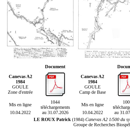
Document
Docum
Canevas A2
Canevas A2
1984
1984
GOULE
GOULE
Zone d'entrée
Camp de Base
1044
100
Mis en ligne
Mis en ligne
téléchargements
téléchar
10.04.2022
au 31.07.2026
10.04.2022
au 31.0
LE ROUX Patrick
(1984)
Canevas A2 1/500 du sy
Groupe de Recherches Biospél