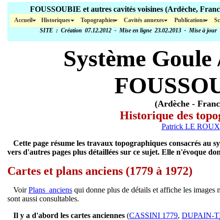
FOUSSOUBIE et autres cavités voisines (Ar
Accueil
Historiques
Topographies
Cavités annexes
Publications
Sc
SITE
: Création 07.12.2012 - Mise en ligne 23.02.2013 - Mise à jour
Système Goule 
FOUSSO
(Ardèche - Franc
Historique des topo
Patrick LE ROUX
Cette page résume les travaux topographiques consacrés au sys
vers d'autres pages plus détaillées sur ce sujet. Elle n'évoque donc
Cartes et plans anciens (1779 à 1972)
Voir
Plans_anciens
qui donne plus de détails et affiche les images 
sont aussi consultables.
Il y a d'abord les cartes anciennes
(
CASSINI 1779
,
DUPAIN-TR