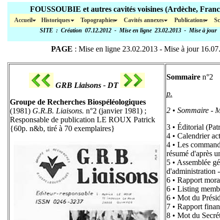
FOUSSOUBIE et autres cavités voisines (Ar
Accueil
Historiques
Topographies
Cavités annexes
Publications
Sc
SITE
: Création 07.12.2012 - Mise en ligne 23.02.2013 - Mise à jour
PAGE
: Mise en ligne 23.02.2013 - Mise à jour
16.07
Sommaire
n°2
GRB Liaisons - DT
p.
Groupe de Recherches Biospéléologiques
2 • Sommaire - Me
(1981)
G.R.B. Liaisons.
n°2 (janvier 1981) ;
Responsable de publication LE ROUX Patrick
3 • Éditorial (P
{60p. n&b, tiré à 70 exemplaires}
4 • Calendrier ac
4 • Les command
résumé d'après 
5 • Assemblée gé
d'administration 
6 • Rapport mora
6 • Listing memb
6 • Mot du Prés
7 • Rapport fin
8 • Mot du Sec