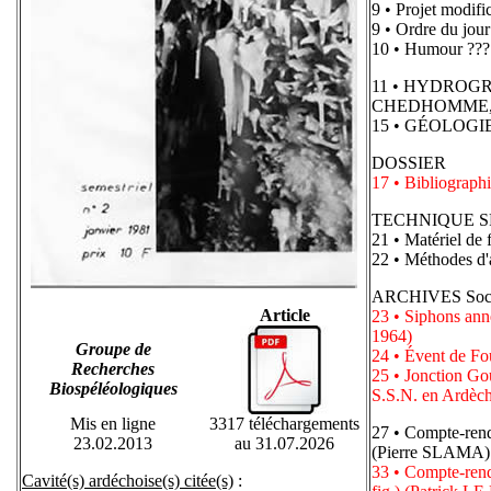
9 • Projet modific
9 • Ordre du jou
10 • Humour ??
11 • HYDROGRAP
CHEDHOMME, 
15 • GÉOLOGIE 
DOSSIER
17 • Bibliograp
TECHNIQUE S
21 • Matériel de
22 • Méthodes 
ARCHIVES Socié
Article
23 • Siphons an
1964)
Groupe de
24 • Évent de 
Recherches
25 • Jonction Go
Biospéléologiques
S.S.N. en Ardè
Mis en ligne
3317 téléchargements
27 • Compte-ren
23.02.2013
au 31.07.2026
(Pierre SLAMA)
33 • Compte-ren
Cavité(s) ardéchoise(s) citée(s)
: