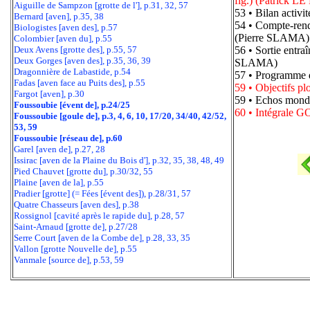
fig.) (Patrick 
Aiguille de Sampzon [grotte de l'], p.31, 32, 57
53 • Bilan activ
Bernard [aven], p.35, 38
54 • Compte-re
Biologistes [aven des], p.57
(Pierre SLAMA)
Colombier [aven du], p.55
Deux Avens [grotte des], p.55, 57
56 • Sortie entr
Deux Gorges [aven des], p.35, 36, 39
SLAMA)
Dragonnière de Labastide, p.54
57 • Programme 
Fadas [aven face au Puits des], p.55
59 • Objectifs p
Fargot [aven], p.30
59 • Echos mond
Foussoubie [évent de], p.24/25
60 • Intégrale
Foussoubie [goule de], p.3, 4, 6, 10, 17/20, 34/40, 42/52,
53, 59
Foussoubie [réseau de], p.60
Garel [aven de], p.27, 28
Issirac [aven de la Plaine du Bois d'], p.32, 35, 38, 48, 49
Pied Chauvet [grotte du], p.30/32, 55
Plaine [aven de la], p.55
Pradier [grotte] (= Fées [évent des]), p.28/31, 57
Quatre Chasseurs [aven des], p.38
Rossignol [cavité après le rapide du], p.28, 57
Saint-Arnaud [grotte de], p.27/28
Serre Court [aven de la Combe de], p.28, 33, 35
Vallon [grotte Nouvelle de], p.55
Vanmale [source de], p.53, 59