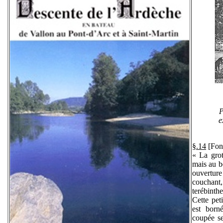
P
e
§.14
[Fon
« La grot
mais au b
ouvertur
couchant,
terébinthe
Cette peti
est born
coupée se