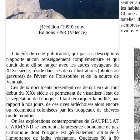
sentier a
les habit
Chames o
batelier 
s'empress
Réédition (1999) couv.
rivière. »
Éditions E&R (Valence)
L'intérêt de cette publication, qui par ses descriptions
n'apporte aucun renseignement complémentaire et qui
aurait donc dû se ranger avec les autres voyageurs du
XIXe siècle, réside dans ses deux illustrations (photos ou
gravures) de l'évent de Foussoubie et de la source de
Vanmale.
Ces deux documents présentent ces deux lieux au tout
début du XXe siècle et permettent de visualiser l'état de
la végétation de l'époque. Il faut remarquer la nudité, par
rapport à nos jours, de ces rives ardéchoises alors encore
ou récemment colonisées par les troupeaux de chèvres
ou de moutons.
Or, les explorations contemporaines de GAUPILLAT
et ARMAND se heurtent à la présence abondante de gaz
carbonique dont l'origine est généralement attribuée à
l'importance de ladite végétation. Quelques 60 à 80