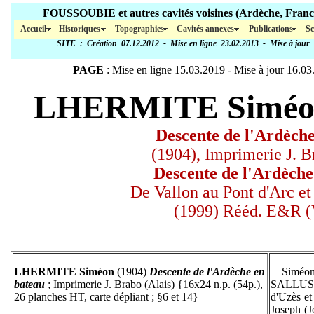
FOUSSOUBIE et autres cavités voisines (Ar
Accueil
Historiques
Topographies
Cavités annexes
Publications
Sc
SITE
: Création 07.12.2012 - Mise en ligne 23.02.2013 - Mise à jour
PAGE
: Mise en ligne 15.03.2019 - Mise à jour
16.03
LHERMITE Siméon
Descente de l'Ardèche
(1904), Imprimerie J. B
Descente de l'Ardèche
De Vallon au Pont d'Arc et
(1999) Rééd. E&R (
LHERMITE Siméon
(1904)
Descente de l'Ardèche en
Siméon L
bateau
; Imprimerie J. Brabo (Alais) {16x24 n.p. (54p.),
SALLUSTI
26 planches HT, carte dépliant ; §6 et 14}
d'Uzès et
Joseph (