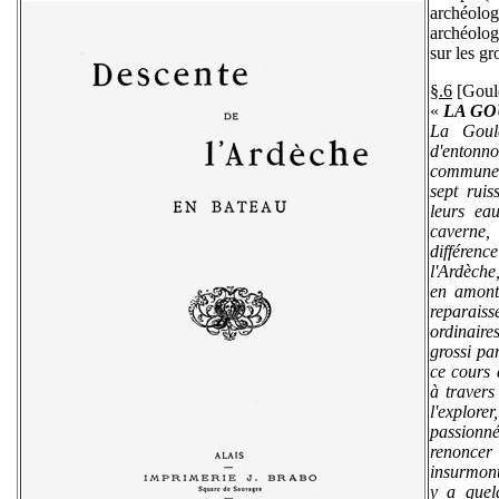
archéolo
archéologi
sur les gr
§.6
[Goul
«
LA GO
La Goul
d'entonn
commune 
sept ruis
leurs ea
caverne,
différen
l'Ardèche
en amont 
reparaiss
ordinaire
grossi pa
ce cours 
à travers
l'explor
passionn
renonce
insurmonta
y a quel