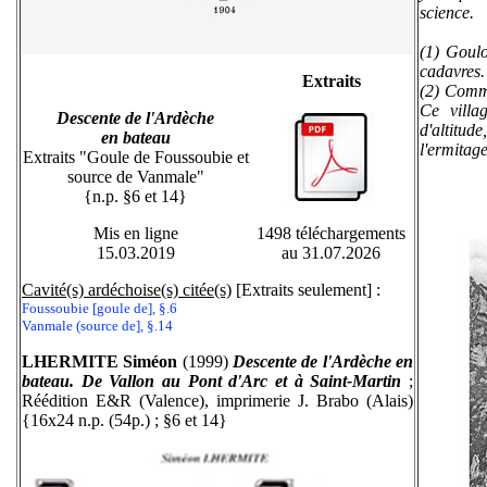
science.
(1) Goulo
cadavres.
Extraits
(2) Commu
Ce villa
Descente de l'Ardèche
d'altitu
en bateau
l'ermitag
Extraits "Goule de Foussoubie et
source de Vanmale"
{n.p. §6 et 14}
Mis en ligne
1498 téléchargements
15.03.2019
au 31.07.2026
Cavité(s) ardéchoise(s) citée(s)
[Extraits seulement] :
Foussoubie [goule de], §.6
Vanmale (source de], §.14
LHERMITE Siméon
(1999)
Descente de l'Ardèche en
bateau. De Vallon au Pont d'Arc et à Saint-Martin
;
Réédition E&R (Valence), imprimerie J. Brabo (Alais)
{16x24 n.p. (54p.) ; §6 et 14}