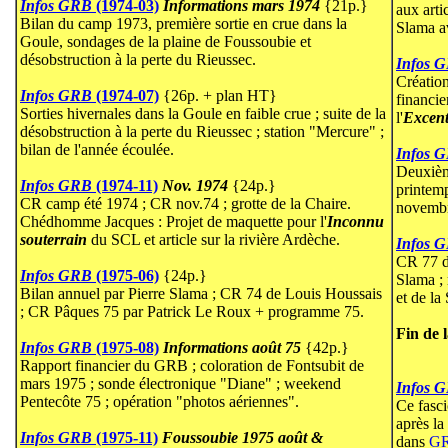
Infos GRB
(1974-03)
Informations mars 1974
{21p.}
aux arti
Bilan du camp 1973, première sortie en crue dans la
Slama a
Goule, sondages de la plaine de Foussoubie et
désobstruction à la perte du Rieussec.
Infos 
Création
Infos GRB
(1974-07)
{26p. + plan HT}
financie
Sorties hivernales dans la Goule en faible crue ; suite de la
l'
Excent
désobstruction à la perte du Rieussec ; station "Mercure" ;
bilan de l'année écoulée.
Infos 
Deuxième
Infos GRB
(1974-11)
Nov. 1974
{24p.}
printemp
CR camp été 1974 ; CR nov.74 ; grotte de la Chaire.
novembr
Chédhomme Jacques : Projet de maquette pour l'
Inconnu
souterrain
du SCL et article sur la rivière Ardèche.
Infos 
CR 77 d
Infos GRB
(1975-06)
{24p.}
Slama ;
Bilan annuel par Pierre Slama ; CR 74 de Louis Houssais
et de l
; CR Pâques 75 par Patrick Le Roux + programme 75.
Fin de 
Infos GRB
(1975-08)
Informations août 75
{42p.}
Rapport financier du GRB ; coloration de Fontsubit de
mars 1975 ; sonde électronique "Diane" ; weekend
Infos 
Pentecôte 75 ; opération "photos aériennes".
Ce fasci
après la
Infos GRB
(1975-11)
Foussoubie
1975 août &
dans
GR