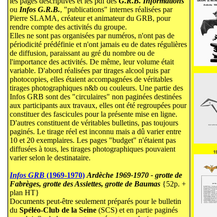
les pages descriptives et les pdf des
G.R.B. Informations
ou
Infos G.R.B.
, "publications" internes réalisées par
Pierre SLAMA, créateur et animateur du GRB, pour
rendre compte des activités du groupe.
Elles ne sont pas organisées par numéros, n'ont pas de
périodicité prédéfinie et n'ont jamais eu de dates régulières
de diffusion, paraissant au gré du nombre ou de
l'importance des activités. De même, leur volume était
variable. D'abord réalisées par tirages alcool puis par
photocopies, elles étaient accompagnées de véritables
tirages photographiques n&b ou couleurs. Une partie des
Infos GRB sont des "circulaires" non paginées destinées
aux participants aux travaux, elles ont été regroupées pour
constituer des fascicules pour la présente mise en ligne.
D'autres constituent de véritables bulletins, pas toujours
paginés. Le tirage réel est inconnu mais a dû varier entre
10 et 20 exemplaires. Les pages "budget" n'étaient pas
diffusées à tous, les tirages photographiques pouvaient
varier selon le destinataire.
Infos GRB
(1969-1970)
Ardèche 1969-1970 - grotte de
Fabrèges, grotte des Assiettes, grotte de Baumas
{52p. +
plan HT}
Documents peut-être seulement préparés pour le bulletin
du
Spéléo-Club de la Seine
(SCS) et en partie paginés