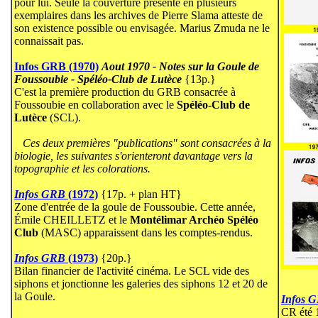
pour lui. Seule la couverture présente en plusieurs
exemplaires dans les archives de Pierre Slama atteste de
son existence possible ou envisagée. Marius Zmuda ne le
connaissait pas.
Infos GRB (1970)
Aout 1970 - Notes sur la Goule de
Foussoubie - Spé
léo-Club de Lutèce
{13p.}
C'est la première production du GRB consacrée à
Foussoubie en collaboration avec le
Spéléo-Club de
Lutèce
(SCL).
Ces deux premières "publications" sont consacrées à la
biologie, les suivantes s'orienteront davantage vers la
topographie et les colorations.
Infos GRB
(1972)
{17p. + plan HT}
Zone d'entrée de la goule de Foussoubie. Cette année,
Émile CHEILLETZ et le
Montélimar Archéo Spéléo
Club
(MASC) apparaissent dans les comptes-rendus.
Infos GRB
(1973)
{20p.}
Bilan financier de l'activité cinéma. Le SCL vide des
siphons et jonctionne les galeries des siphons 12 et 20 de
la Goule.
Infos 
CR été 1