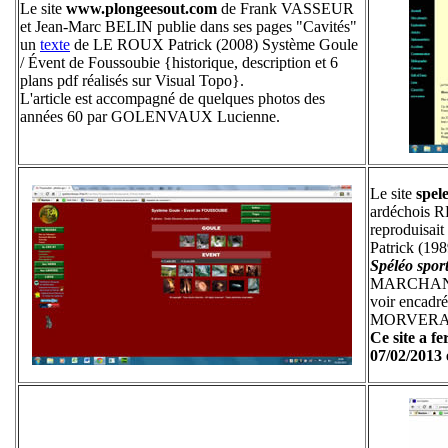
Le site
www.plongeesout.com
de Frank VASSEUR
et Jean-Marc BELIN publie dans ses pages "Cavités"
un
texte
de LE ROUX Patrick (2008) Système Goule
/ Évent de Foussoubie {historique, description et 6
plans pdf réalisés sur Visual Topo}.
L'article est accompagné de quelques photos des
années 60 par GOLENVAUX Lucienne.
Le site
spele
ardéchois R
reproduisait
Patrick (19
Spéléo spor
MARCHAND T
voir encadré
MORVERAN
Ce site a f
07/02/2013 