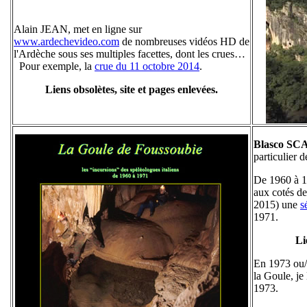
Alain JEAN, met en ligne sur
www.ardechevideo.com
de nombreuses vidéos HD de
l'Ardèche sous ses multiples facettes, dont les crues…
Pour exemple, la
crue du 11 octobre 2014
.
Liens obsolètes, site et pages enlevées.
Blasco 
particulier d
De 1960 à 19
aux cotés de
2015) une
s
1971.
Li
En 1973 ou/
la Goule, je
1973.