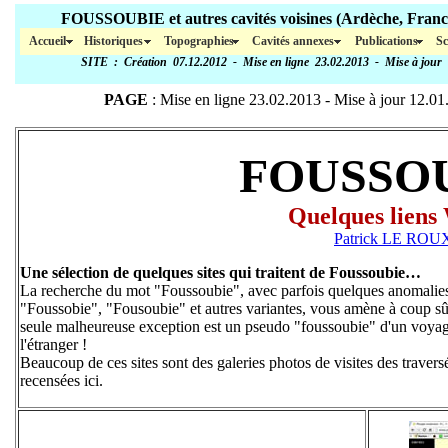
FOUSSOUBIE et autres cavités voisines (Ar
Accueil
Historiques
Topographies
Cavités annexes
Publications
Sc
SITE
: Création 07.12.2012 - Mise en ligne 23.02.2013 - Mise à jour
PAGE
: Mise en ligne 23.02.2013 - Mise à jour
12.01
FOUSSO
Quelques lien
Patrick LE ROU
Une sélection de quelques sites qui traitent de Foussoubie…
La recherche du mot "Foussoubie", avec parfois quelques anomali
"Foussobie", "Fousoubie" et autres variantes, vous amène à coup sûr v
seule malheureuse exception est un pseudo "foussoubie" d'un voya
l'étranger !
Beaucoup de ces sites sont des galeries photos de visites des traver
recensées ici.