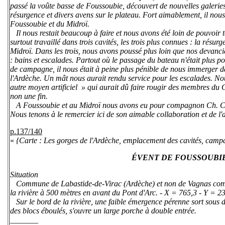
passé la voûte basse de Foussoubie, découvert de nouvelles galeries
résurgence et divers avens sur le plateau. Fort aimablement, il nous in
Foussoubie et du Midroï.
Il nous restait beaucoup à faire et nous avons été loin de pouvoir 
surtout travaillé dans trois cavités, les trois plus connues : la résu
Midroï. Dans les trois, nous avons poussé plus loin que nos devancie
: bains et escalades. Partout où le passage du bateau n'était plus po
de campagne, il nous était à peine plus pénible de nous immerger d
l'Ardèche. Un mât nous aurait rendu service pour les escalades. N
autre moyen artificiel » qui aurait dû faire rougir des membres du C
non une fin.
A Foussoubie et au Midroï nous avons eu pour compagnon Ch. C
Nous tenons à le remercier ici de son aimable collaboration et de l'a
p.137/140
«
{Carte : Les gorges de l'Ardèche, emplacement des cavités, camp
ÉVENT DE FOUSSOUBI
Situation
Commune de Labastide-de-Virac (Ardèche) et non de Vagnas comm
la rivière à 500 mètres en avant du Pont d'Arc. - X = 765,3 - Y = 23
Sur le bord de la rivière, une faible émergence pérenne sort sous d
des blocs éboulés, s'ouvre un large porche à double entrée.
_______