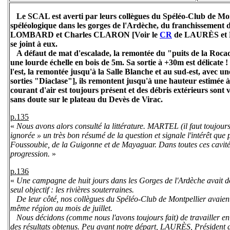
Le SCAL est averti par leurs collègues du Spéléo-Club de Mon
spéléologique dans les gorges de l'Ardèche, du franchissemen
LOMBARD et Charles CLARON [Voir le
CR
de LAURÈS et
se joint à eux.
A défaut de mat d'escalade, la remontée du "puits de la Rocad
une lourde échelle en bois de 5m. Sa sortie à +30m est délicate ! I
l'est, la remontée jusqu'à la Salle Blanche et au sud-est, avec un
sorties "Diaclase"], ils remontent jusqu'à une hauteur estimée à
courant d'air est toujours présent et des débris extérieurs sont 
sans doute sur le plateau du Devès de Virac.
p.135
«
Nous avons alors consulté la littérature. MARTEL (il faut toujour
ignorée » un très bon résumé de la question et signale l'intérêt que 
Foussoubie, de la Guigonne et de Mayaguar. Dans toutes ces cavités
progression.
»
p.136
«
Une campagne de huit jours dans les Gorges de l'Ardèche avait d
seul objectif : les rivières souterraines.
De leur côté, nos collègues du Spéléo-Club de Montpellier avaient
même région au mois de juillet.
Nous décidons (comme nous l'avons toujours fait) de travailler en 
des résultats obtenus. Peu avant notre départ, LAURÈS, Président d