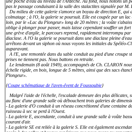
une poche d'eau au niveau de l'Ardèche. Au fond, nous notons un pe
pas le passage conduisant à la salle des stalactites signalée par M
Du milieu de cette galerie s'amorce un boyau de direction E, qui d
colmatage ; à l'O, la galerie se poursuit. Elle est coupée par un lac
loin, par le «Lac du Plongeur» long de 20 mètres ; la voûte s'abaiss
oblige à plonger pour passer, mais laisse cependant souffler un fort 
une grève d'argile, le parcours reprend, rapidement interrompu pa
diaclase. A l'O la galerie se poursuit dans une diaclase pleine d'e
arrêtons devant un siphon où nous voyons les initiales du Spéléo-C
auparavant.
A l'E, une remontée dans du sable conduit au pied d'une croupe stala
prises ne tiennent pas. Nous battons en retraite.
Le lendemain (8 août 1949), accompagnés de Ch. CLARON nous rev
échelle rigide, en bois, longue de 5 mètres, ainsi que des sacs éta
Plongeur».
{
Coupe schématique de l'aven-évent de Foussoubie
}
Malgré l'aide de l'échelle, l'escalade demeure des plus délicates, 
au flanc d'une grande salle où débouchent trois galeries de dimensi
- La galerie d'O conduit à un réseau concrétionné d'une centaine de 
ruisseau à sec se perd à l'Ouest.
- La galerie E, ascendante, conduit à une grande salle à voûte bass
courant d'air.
- La galerie SE est reliée à la galerie S. Elle est également ascend