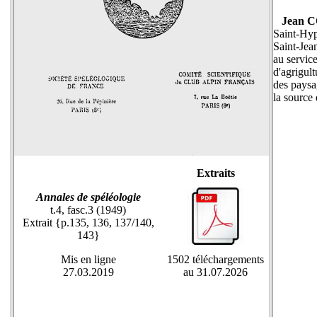
Jean 
Saint-Hyp
Saint-Jea
au servic
d'agrigul
des paysa
la source
Extraits
Annales de spéléologie
t.4, fasc.3 (1949)
Extrait {p.135, 136, 137/140,
143}
Mis en ligne
1502 téléchargements
27.03.2019
au 31.07.2026