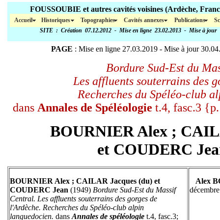
FOUSSOUBIE et autres cavités voisines (Ar
Accueil
Historiques
Topographies
Cavités annexes
Publications
Sc
SITE
: Création 07.12.2012 - Mise en ligne 23.02.2013 - Mise à jour
PAGE
: Mise en ligne 27.03.2019 - Mise à jour
30.04
Bordure Sud-Est du Mas
Les affluents souterrains des g
Recherches du Spéléo-club al
dans
Annales de Spéléologie
t.4, fasc.3 {p
BOURNIER Alex ; CAILA
et COUDERC Jea
BOURNIER Alex ; CAILAR Jacques (du) et
Alex 
COUDERC Jean
(1949)
Bordure Sud-Est du Massif
décembre 
Central. Les affluents souterrains des gorges de
l'Ardèche. Recherches du Spéléo-club alpin
languedocien.
dans
Annales de spéléologie
t.4, fasc.3;