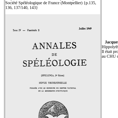
Société Spéléologique de France (Montpellier) {p.135,
136, 137/140, 143}
Jacqu
Hippolyth
Il était p
au CHU d