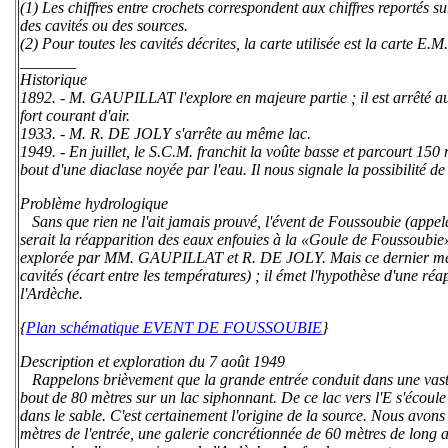
(1) Les chiffres entre crochets correspondent aux chiffres reportés s
des cavités ou des sources.
(2) Pour toutes les cavités décrites, la carte utilisée est la carte 
_______
Historique
1892. - M. GAUPILLAT l'explore en majeure partie ; il est arrêté 
fort courant d'air.
1933. - M. R. DE JOLY s'arrête au même lac.
1949. - En juillet, le S.C.M. franchit la voûte basse et parcourt 150 m
bout d'une diaclase noyée par l'eau. Il nous signale la possibilité 
Problème hydrologique
Sans que rien ne l'ait jamais prouvé, l'évent de Foussoubie (app
serait la réapparition des eaux enfouies à la «Goule de Foussoubie
explorée par MM. GAUPILLAT et R. DE JOLY. Mais ce dernier met 
cavités (écart entre les températures) ; il émet l'hypothèse d'une ré
l'Ardèche.
{
Plan schématique EVENT DE FOUSSOUBIE
}
Description et exploration du 7 août 1949
Rappelons brièvement que la grande entrée conduit dans une vaste 
bout de 80 mètres sur un lac siphonnant. De ce lac vers l'E s'écoule un
dans le sable. C'est certainement l'origine de la source. Nous avon
mètres de l'entrée, une galerie concrétionnée de 60 mètres de long a