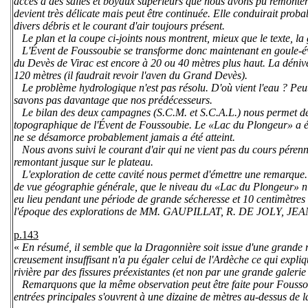
accès à des salles et boyaux supérieurs que nous avons pu remonter
devient très délicate mais peut être continuée. Elle conduirait prob
divers débris et le courant d'air toujours présent.
Le plan et la coupe ci-joints nous montrent, mieux que le texte, la
L'Évent de Foussoubie se transforme donc maintenant en goule-év
du Devès de Virac est encore à 20 ou 40 mètres plus haut. La déniv
120 mètres (il faudrait revoir l'aven du Grand Devès).
Le problème hydrologique n'est pas résolu. D'où vient l'eau ? Peu
savons pas davantage que nos prédécesseurs.
Le bilan des deux campagnes (S.C.M. et S.C.A.L.) nous permet de
topographique de l'Évent de Foussoubie. Le «Lac du Plongeur» a ét
ne se désamorce probablement jamais a été atteint.
Nous avons suivi le courant d'air qui ne vient pas du cours pérenn
remontant jusque sur le plateau.
L'exploration de cette cavité nous permet d'émettre une remarque. Il
de vue géographie générale, que le niveau du «Lac du Plongeur» n
eu lieu pendant une période de grande sécheresse et 10 centimètres
l'époque des explorations de MM. GAUPILLAT, R. DE JOLY, J
p.143
«
En résumé, il semble que la Dragonnière soit issue d'une grande r
creusement insuffisant n'a pu égaler celui de l'Ardèche ce qui expliqu
rivière par des fissures préexistantes (et non par une grande galerie
Remarquons que la même observation peut être faite pour Foussou
entrées principales s'ouvrent à une dizaine de mètres au-dessus de la