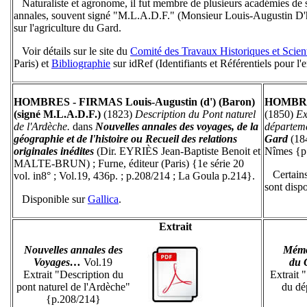
Naturaliste et agronome, il fut membre de plusieurs académies de sc
annales, souvent signé "M.L.A.D.F." (Monsieur Louis-Augustin D'
sur l'agriculture du Gard.
Voir détails sur le site du
Comité des Travaux Historiques et Scient
Paris) et
Bibliographie
sur idRef (Identifiants et Référentiels pour l'
HOMBRES - FIRMAS Louis-Augustin (d') (Baron)
HOMBRES
(signé M.L.A.D.F.)
(1823)
Description du Pont naturel
(1850)
Ex
de l'Ardèche.
dans
Nouvelles annales des voyages, de la
départem
géographie et de l'histoire ou Recueil des relations
Gard
(18
originales inédites
(Dir. EYRIÈS Jean-Baptiste Benoit et
Nîmes {p
MALTE-BRUN) ; Furne, éditeur (Paris) {1e série 20
Certains
vol. in8° ; Vol.19, 436p. ; p.208/214 ; La Goula p.214}.
sont disp
Disponible sur
Gallica
.
Extrait
Nouvelles annales des
Mémoi
Voyages…
Vol.19
du 
Extrait "Description du
Extrait 
pont naturel de l'Ardèche"
du dé
{p.208/214}