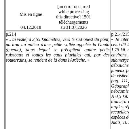
[an error occurred
while processing
Mis en ligne
this directive] 1501
téléchargements
04.12.2018
au 31.07.2026
p.214
p.214/21
«
J'ai visité, à 2,55 kilomètres, vers le sud-ouest du pont,
«
Je cite
un trou au milieu d'une petite vallée appelée la Goula
celui dit
(gueule), dans lequel se précipitent quatre petits
1,75 kil.
ruisseaux et toutes les eaux pluviales qui, par des
environs,
souterrains, se rendent de là dans l'Ardèche.
»
submergen
débouche
fameux po
de visiter
pag. 111,
Géograph
néocomien
A 0,5 kil
trouvera 
argiles ré
recueiller
espèces d
Alais, 16